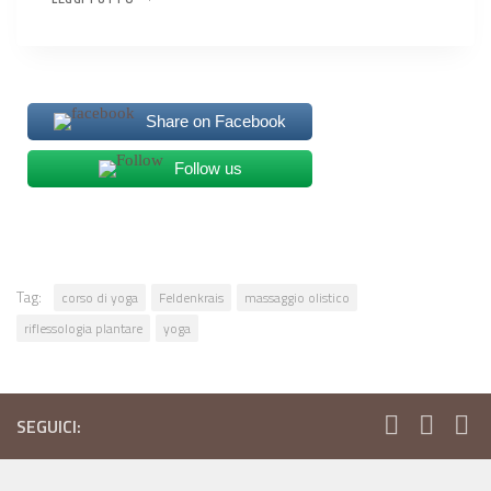
PLANTARE
Share on Facebook
Follow us
Tag:
corso di yoga
Feldenkrais
massaggio olistico
riflessologia plantare
yoga
SEGUICI: