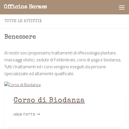
Officina Hermes
Salta al contenuto
TUTTE LE ATTIVITÀ
Benessere
Ai nostri soci proponiamo trattamenti di riflessologia plantare,
massaggi olistici, sedute di Feldenkrais, corsi di yoga e biodanza.
Tutti i trattamenti ed i corsi vengono eseguiti da persone
specializzate ed altamente qualificate.
Corso di Biodanza
CORSO
LEGGI TUTTO
DI
BIODANZA