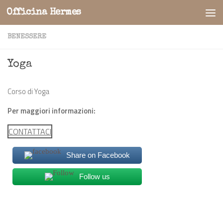
Officina Hermes
Salta al contenuto
BENESSERE
Yoga
Corso di Yoga
Per maggiori informazioni:
CONTATTACI
Share on Facebook
Follow us