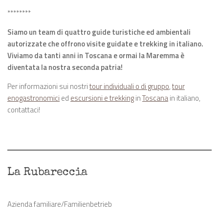
********
Siamo un team di quattro guide turistiche ed ambientali
autorizzate che offrono visite guidate e trekking in italiano.
Viviamo da tanti anni in Toscana e ormai la Maremma è
diventata la nostra seconda patria!
Per informazioni sui nostri
tour individuali o di gruppo
,
tour
enogastronomici
ed
escursioni e trekking
in
Toscana
in italiano,
contattaci!
La Rubareccia
Azienda familiare/Familienbetrieb