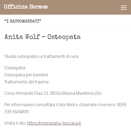
Officina Hermes
Salta al contenuto
“I RACCOMANDATI”
Anita Wolf – Osteopata
Studio osteopatico e trattamenti di cura.
Osteopatia
Osteopatia per bambini
Trattamento del trauma
Corso Armando Diaz 23, 58024 Massa Marittima (Gr)
Per informazioni consultate il sito Web o chiamate il numero: 0039
339 3494805
Visita il sito:
https://osteopatia-toscana.it