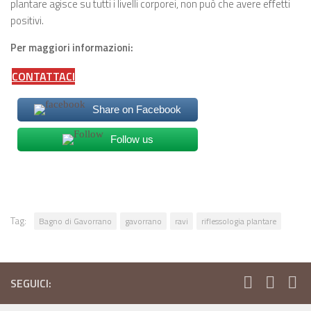
plantare agisce su tutti i livelli corporei, non può che avere effetti
positivi.
Per maggiori informazioni:
CONTATTACI
Share on Facebook
Follow us
Tag:
Bagno di Gavorrano
gavorrano
ravi
riflessologia plantare
SEGUICI: