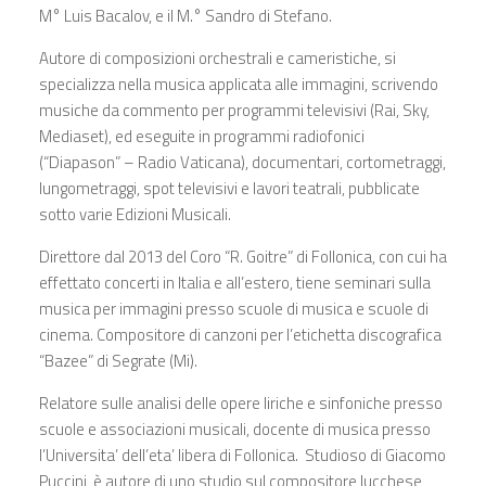
M° Luis Bacalov, e il M.° Sandro di Stefano.
Autore di composizioni orchestrali e cameristiche, si
specializza nella musica applicata alle immagini, scrivendo
musiche da commento per programmi televisivi (Rai, Sky,
Mediaset), ed eseguite in programmi radiofonici
(“Diapason” – Radio Vaticana), documentari, cortometraggi,
lungometraggi, spot televisivi e lavori teatrali, pubblicate
sotto varie Edizioni Musicali.
Direttore dal 2013 del Coro “R. Goitre” di Follonica, con cui ha
effettato concerti in Italia e all’estero, tiene seminari sulla
musica per immagini presso scuole di musica e scuole di
cinema. Compositore di canzoni per l’etichetta discografica
“Bazee” di Segrate (Mi).
Relatore sulle analisi delle opere liriche e sinfoniche presso
scuole e associazioni musicali, docente di musica presso
l’Universita’ dell’eta’ libera di Follonica. Studioso di Giacomo
Puccini, è autore di uno studio sul compositore lucchese