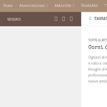
Home
Associazione
Attività
Contatti
“
Salta al contenuto
SEGUICI:
TAGGA
TUTTE LE ATT
Corsi 
Ognuno di no
è nato e cr
bisogno di 
professional
nuove amiciz