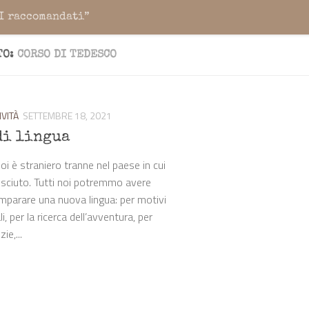
I raccomandati”
TO:
CORSO DI TEDESCO
IVITÀ
SETTEMBRE 18, 2021
di lingua
i è straniero tranne nel paese in cui
esciuto. Tutti noi potremmo avere
imparare una nuova lingua: per motivi
i, per la ricerca dell’avventura, per
ie,...