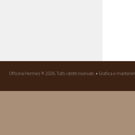
Officina Hermes © 2026. Tutti i diritti riservati. • Grafica e manten